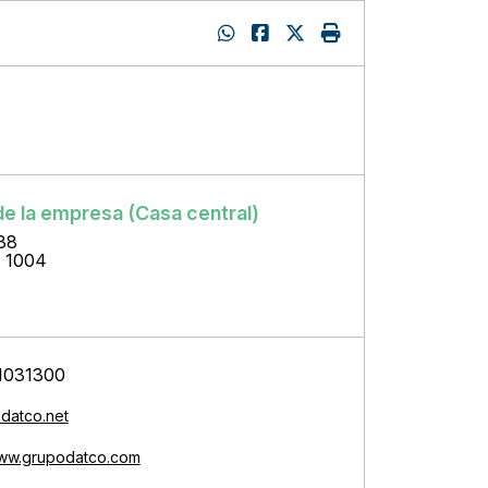
:
de la empresa (Casa central)
38
s 1004
1031300
datco.net
www.grupodatco.com