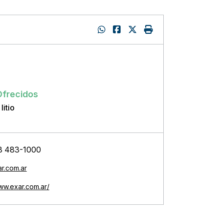
:
Ofrecidos
litio
8 483-1000
r.com.ar
www.exar.com.ar/