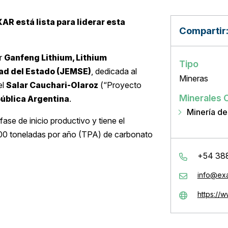
AR está lista para liderar esta
Compartir
or
Ganfeng Lithium, Lithium
Tipo
dad del Estado (JEMSE)
, dedicada al
Mineras
el
Salar Cauchari-Olaroz
(“Proyecto
Minerales 
pública Argentina
.
Minería de 
ase de inicio productivo y tiene el
000 toneladas por año (TPA) de carbonato
+54 38
info@exa
https://