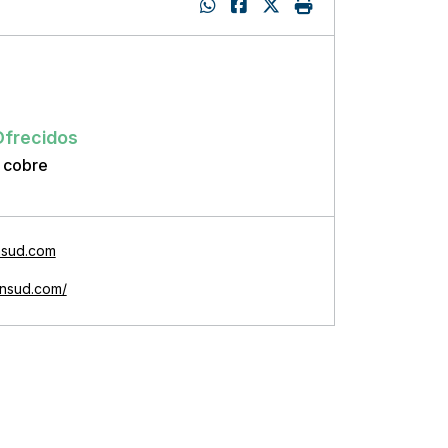
:
Ofrecidos
 cobre
nsud.com
insud.com/