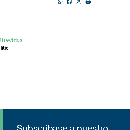
:
Ofrecidos
litio
Subscribase a nuestro