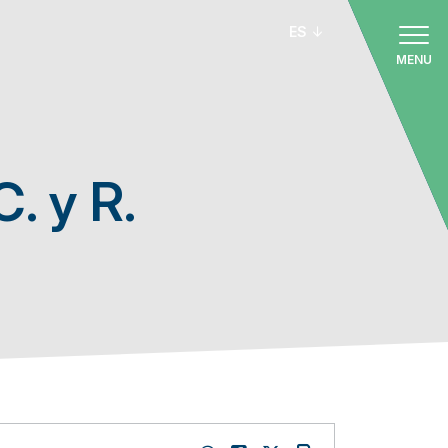
ES
MENU
. y R.