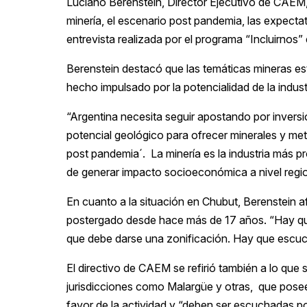
Luciano Berenstein, Director Ejecutivo de CAEM,
minería, el escenario post pandemia, las expectati
entrevista realizada por el programa “Incluirno
Berenstein destacó que las temáticas mineras est
hecho impulsado por la potencialidad de la industr
“Argentina necesita seguir apostando por invers
potencial geológico para ofrecer minerales y me
post pandemia´. La minería es la industria más p
de generar impacto socioeconómica a nivel region
En cuanto a la situación en Chubut, Berenstein a
postergado desde hace más de 17 años. “Hay que
que debe darse una zonificación. Hay que escuc
El directivo de CAEM se refirió también a lo q
jurisdicciones como Malargüe y otras, que posee
favor de la actividad y “deben ser escuchadas po