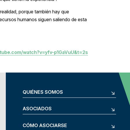
realidad, porque también hay que
recursos humanos siguen saliendo de esta
utube.com/watch?v=yfv-p1GaVuU&t=2s
QUIÉNES SOMOS
ASOCIADOS
CÓMO ASOCIARSE