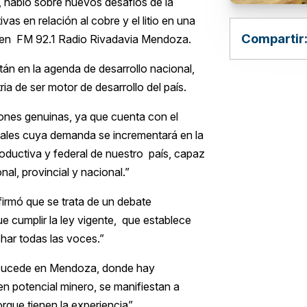
 habló sobre nuevos desafíos de la
vas en relación al cobre y el litio en una
Compartir
s” en FM 92.1 Radio Rivadavia Mendoza.
án en la agenda de desarrollo nacional,
ia de ser motor de desarrollo del país.
iones genuinas, ya que cuenta con el
tales cuya demanda se incrementará en la
roductiva y federal de nuestro país, capaz
al, provincial y nacional.”
firmó que se trata de un debate
 cumplir la ley vigente, que establece
har todas las voces.”
ue sucede en Mendoza, donde hay
n potencial minero, se manifiestan a
rque tienen la experiencia”.