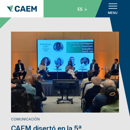
ES
MENU
COMUNICACIÓN
CAEM disertó en la 5ª