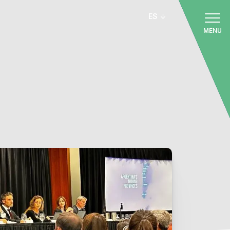
ES
MENU