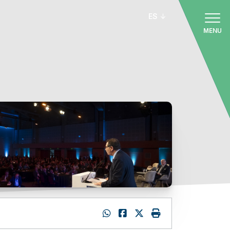
ES
MENU
: