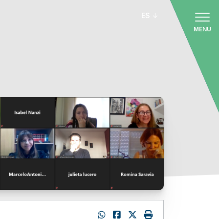
ES
MENU
: