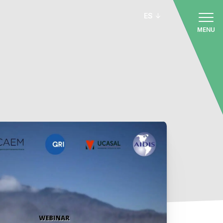
ES
MENU