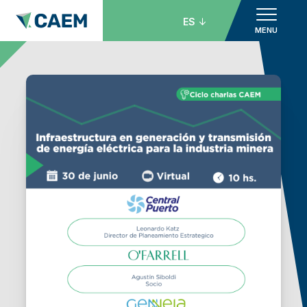
ES
MENU