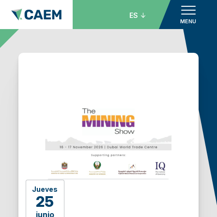
ES
MENU
Jueves
25
junio