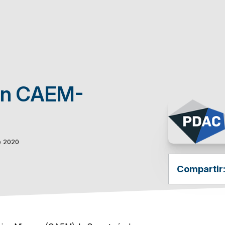
ón CAEM-
e 2020
Compartir