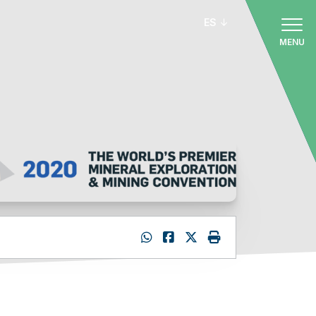
ES
MENU
: