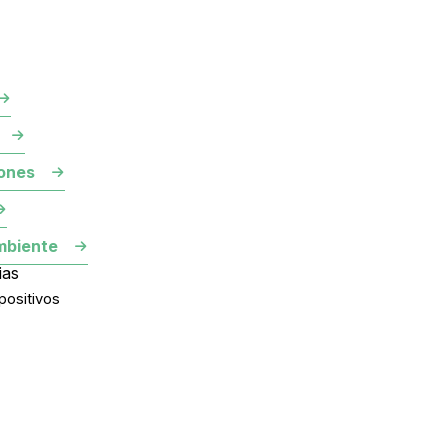
ones
mbiente
ias
positivos