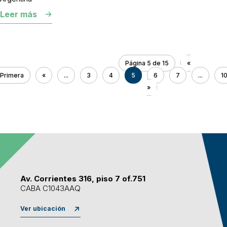
Leer más
Página 5 de 15
«
Primera
«
...
3
4
5
6
7
...
1
»
Av. Corrientes 316, piso 7 of.751
CABA C1043AAQ
Ver ubicación