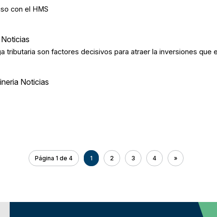
iso con el HMS
Noticias
ributaria son factores decisivos para atraer la inversiones que el
neria Noticias
Página 1 de 4
1
2
3
4
»