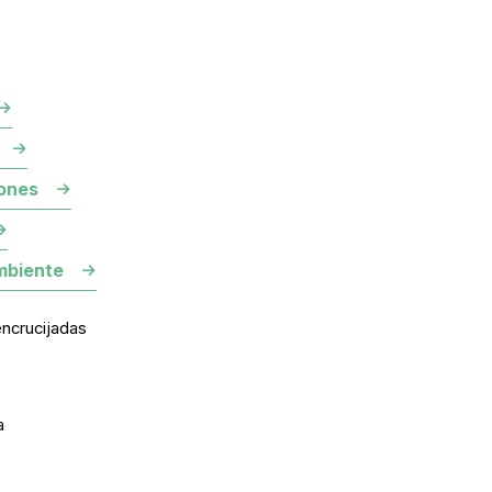
ones
mbiente
encrucijadas
a