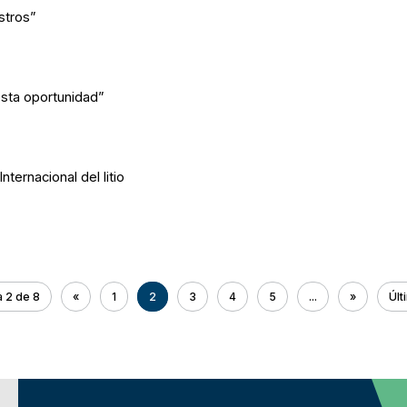
stros”
sta oportunidad”
ternacional del litio
a 2 de 8
«
1
2
3
4
5
...
»
Últ